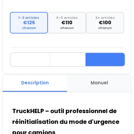
1–3 articles
4–5 articles
6+ articles
€125
€110
€100
chacun
chacun
chacun
Description
Manuel
TruckHELP – outil professionnel de
réinitialisation du mode d'urgence
pour camions