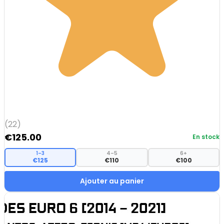
(22)
€
125.00
En stock
1–3
4–5
6+
€125
€110
€100
Ajouter au panier