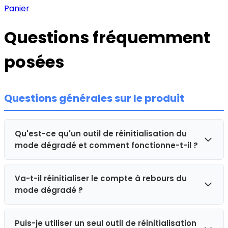
Panier
Questions fréquemment
posées
Questions générales sur le produit
Qu'est-ce qu'un outil de réinitialisation du
mode dégradé et comment fonctionne-t-il ?
Va-t-il réinitialiser le compte à rebours du
Un outil de réinitialisation du mode dégradé est un
mode dégradé ?
appareil plug and play qui se branche directement
sur le port de diagnostic OBD-II de votre véhicule. Une
fois branché, il communique avec les systèmes
Puis-je utiliser un seul outil de réinitialisation
Non, le réinitialiseur de mode dégradé TruckHELP ne