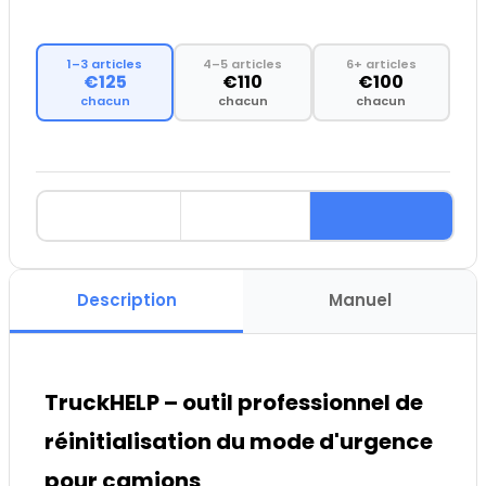
1–3 articles
4–5 articles
6+ articles
€125
€110
€100
chacun
chacun
chacun
Description
Manuel
TruckHELP – outil professionnel de
réinitialisation du mode d'urgence
pour camions