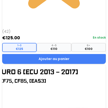
(42)
€
125.00
En stock
1–3
4–5
6+
€125
€110
€100
Ajouter au panier