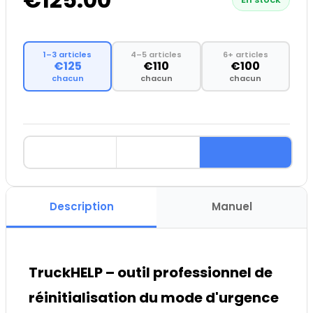
1–3 articles
4–5 articles
6+ articles
€125
€110
€100
chacun
chacun
chacun
Description
Manuel
TruckHELP – outil professionnel de
réinitialisation du mode d'urgence