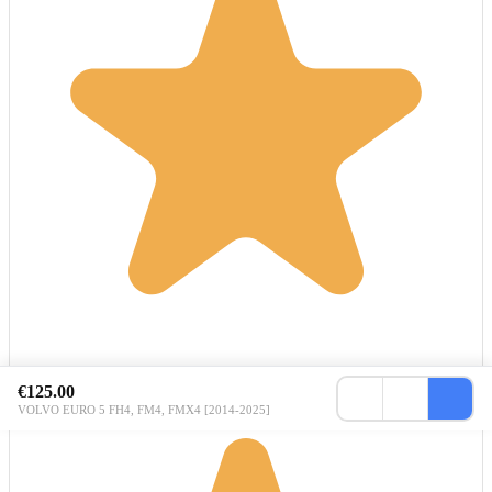
€125.00
VOLVO EURO 5 FH4, FM4, FMX4 [2014-2025]