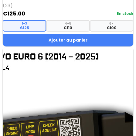
(23)
€
125.00
En stock
1–3
4–5
6+
€125
€110
€100
Ajouter au panier