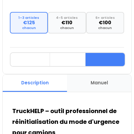
1–3 articles
4–5 articles
6+ articles
€125
€110
€100
chacun
chacun
chacun
Description
Manuel
TruckHELP – outil professionnel de
réinitialisation du mode d'urgence
pour camions