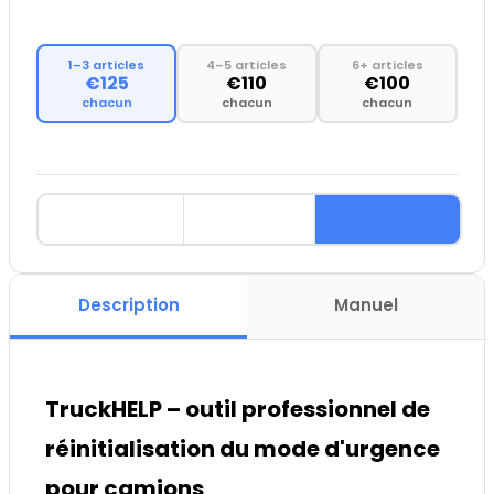
1–3 articles
4–5 articles
6+ articles
€125
€110
€100
chacun
chacun
chacun
Description
Manuel
TruckHELP – outil professionnel de
réinitialisation du mode d'urgence
pour camions